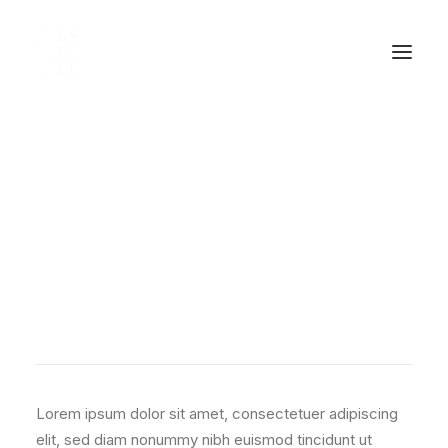
Right Sidebar Example
Page
Carefully crafted elements come
together into one amazing design.
Lorem ipsum dolor sit amet, consectetuer adipiscing
elit, sed diam nonummy nibh euismod tincidunt ut