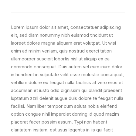
Lorem ipsum dolor sit amet, consectetuer adipiscing
elit, sed diam nonummy nibh euismod tincidunt ut
laoreet dolore magna aliquam erat volutpat. Ut wisi
enim ad minim veniam, quis nostrud exerci tation
ullamcorper suscipit lobortis nisl ut aliquip ex ea
commodo consequat. Duis autem vel eum iriure dolor
in hendrerit in vulputate velit esse molestie consequat,
vel illum dolore eu feugiat nulla facilisis at vero eros et
accumsan et iusto odio dignissim qui blandit praesent
luptatum zzril delenit augue duis dolore te feugait nulla
facilisi. Nam liber tempor cum soluta nobis eleifend
option congue nihil imperdiet doming id quod mazim
placerat facer possim assum. Typi non habent
claritatem insitam; est usus legentis in iis qui facit