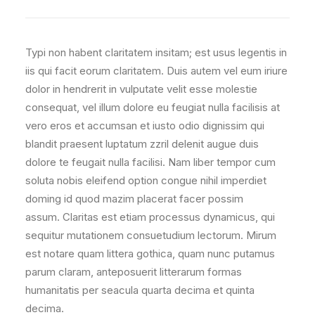
Typi non habent claritatem insitam; est usus legentis in
iis qui facit eorum claritatem. Duis autem vel eum iriure
dolor in hendrerit in vulputate velit esse molestie
consequat, vel illum dolore eu feugiat nulla facilisis at
vero eros et accumsan et iusto odio dignissim qui
blandit praesent luptatum zzril delenit augue duis
dolore te feugait nulla facilisi. Nam liber tempor cum
soluta nobis eleifend option congue nihil imperdiet
doming id quod mazim placerat facer possim
assum. Claritas est etiam processus dynamicus, qui
sequitur mutationem consuetudium lectorum. Mirum
est notare quam littera gothica, quam nunc putamus
parum claram, anteposuerit litterarum formas
humanitatis per seacula quarta decima et quinta
decima.