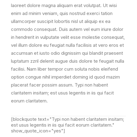
laoreet dolore magna aliquam erat volutpat. Ut wisi
enim ad minim veniam, quis nostrud exerci tation
ullamcorper suscipit lobortis nisl ut aliquip ex ea
commodo consequat. Duis autem vel eum iriure dolor
in hendrerit in vulputate velit esse molestie consequat,
vel illum dolore eu feugiat nulla facilisis at vero eros et
accumsan et iusto odio dignissim qui blandit praesent
luptatum zzril delenit augue duis dolore te feugait nulla
facilisi. Nam liber tempor cum soluta nobis eleifend
option congue nihil imperdiet doming id quod mazim
placerat facer possim assum. Typi non habent
claritatem insitam; est usus legentis in iis qui facit
eorum claritatem.
[blockquote text="Typi non habent claritatem insitam;
est usus legentis in iis qui facit eorum claritatem."
show_quote_icon="yes"]